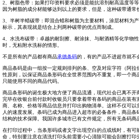
2、树脂色带：如果打印资料要求必须是能抗溶剂耐高温度等等
因为树脂的成分材能够达到以上的要求，但是，这种碳带通常
3、半树半蜡碳带：即混合蜡和树脂为主要材料，涂层材料为
标示，其表现就是结合上列两种碳带的优点而制成。
4、水洗布碳带：卓越的耐刮擦、耐涂抹、与耐酒精等化学物性
时，无粘附水洗标的情形。
不是所有的产品都有商品
承德条码
的，有的产品不进超市就不
商品条码是由一组按一定规则排列的条、空及对应字符（阿拉
性原则，以保证商品条形码在全世界范围内不重复，即一个商
只能使用不同的商品代码。
商品条形码的诞生极大地方便了商品流通，现代社会已离不开
完毕在收银台前付款时收银员只要拿着带有条码的商品在装有
商、名称、价格等商品信息并打印出购物清单。这样不仅可以
人的速度发展。条码已成为商品进入超市的必备条件，商品条
结构的技术保障。我国许多城市已有文件规定，所有无条码商
在打印过程中，当条形码或者文字出现空白的点或线时，有可
命，特别要注意在清洗打印头前需要小心清除可能会刮擦打印