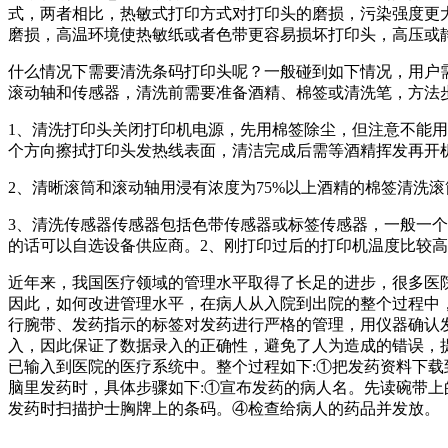
式，两者相比，热敏式打印方式对打印头的磨损，污染强度更
磨损，高温环境使热敏纸或者色带更容易损坏打印头，高压或
什么情况下需要清洗条码打印头呢？一般碰到如下情况，用户需
滚动轴和传感器，清洗前需要准备酒精、棉签或清洗笔，方法
1、清洗打印头关闭打印机电源，先用棉签除尘，但注意不能用
个方向擦拭打印头发热线表面，清洁完成后需等酒精挥发再开机
2、清晰滚筒和滚动轴用浸有浓度为75%以上酒精的棉签清洗
3、清洗传感器传感器包括色带传感器或标签传感器，一般一
的话可以自选设备供应商。2、刚打印过后的打印机温度比较高
近年来，我国医疗领域的管理水平取得了长足的进步，很多医
因此，如何改进管理水平，在病人从入院到出院的整个过程中
行腕带、发药指示的标签对发药进行严格的管理，用仪器确认
入，因此保证了数据录入的正确性，避免了人为造成的错误，
已输入到医院的医疗系统中。整个过程如下:①把发药资料下载
脑里发药时，具体步骤如下:①宣布发药的病人名。先读碗带
发药时扫描护士胸牌上的条码。④检查给病人的药品并发放。