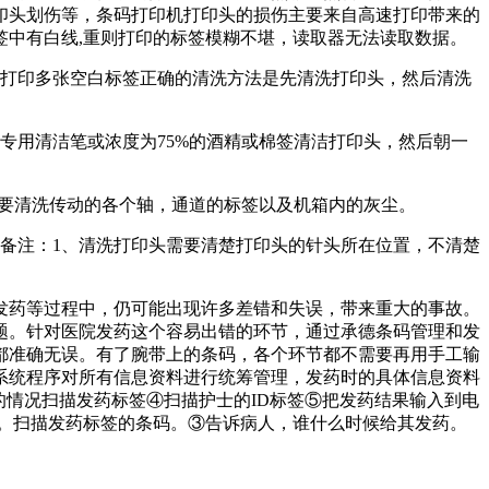
印头划伤等，条码打印机打印头的损伤主要来自高速打印带来的
中有白线,重则打印的标签模糊不堪，读取器无法读取数据。
续打印多张空白标签正确的清洗方法是先清洗打印头，然后清洗
专用清洁笔或浓度为75%的酒精或棉签清洁打印头，然后朝一
需要清洗传动的各个轴，通道的标签以及机箱内的灰尘。
备注：1、清洗打印头需要清楚打印头的针头所在位置，不清楚
发药等过程中，仍可能出现许多差错和失误，带来重大的事故。
题。针对医院发药这个容易出错的环节，通过承德条码管理和发
都准确无误。有了腕带上的条码，各个环节都不需要再用手工输
系统程序对所有信息资料进行统筹管理，发药时的具体信息资料
的情况扫描发药标签④扫描护士的ID标签⑤把发药结果输入到电
。扫描发药标签的条码。③告诉病人，谁什么时候给其发药。