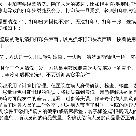
大，更加需要经常清洗。除了人为的破坏，比如指甲直接接触打
静电导致的打印头裂缝及变形。打印头一旦受损，轻则打印的标签
要清洗：1、打印出来模糊不清2、无法打印3、打印一张，连
步骤如下：
坚硬的毛刷清扫打印头表面，以免损坏打印头表面膜，接着使用
.
滚筒，方法是一边用后转动滚筒，一边擦，清洗滚动轴也一样，
个月至三个月清洗一次，方法是用鼓风装置吹去传感器上的灰尘。
，等冷却后再清洗3、不要拆卸其它零部件
院都采用了计算机管理。但医院在病人身份确认、检查、输血、
，尽量避免可能出现的失误，将损失降到最低，是急待解决的问
发药时可能发生的差错，遗漏，过多等失误。保证每个病人的药
提高了医务人员的工作效率，也为病人节省了时间。医院的医疗
到软件里②扫描病人的碗带(或病床标签，名字标签)③根据病人
上的信息，确认发药的药品数量。②确认给病人发的药品是否正确