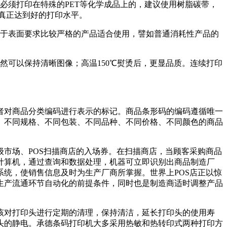
必须打印在特殊的PET等化学成品上的，建议使用树脂碳带，
真正达到好的打印水平。
对于表面要求比较严格的产品适合使用，譬如普通消耗性产品的
然可以保持清晰图像；高温150℃熨烫后，更显品质。连续打印
者对商品分类编码进行表示的标记。商品条形码的编码遵循唯一
。不同规格、不同包装、不同品种、不同价格、不同颜色的商品
市场、POS扫描商店的入场券。在扫描商店，当顾客采购商品
计算机，通过查询和数据处理，机器可立即识别出商品制造厂
统，使销售信息及时为生产厂商所掌握。世界上POS店正以惊
生产流通环节自动化的前提条件，同时也是制造商适时调整产品
该对打印头进行定期的清理，保持清洁，延长打印头的使用寿
头的静电。承德条码打印机大多采用热敏和热转印式两种打印方