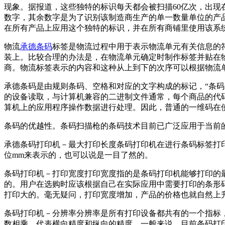
现象。据报道，这些独特的标识每天都会被扫描60亿次，出现
数字，其余数字是为了识别该制造商生产的单一数量单位的产
在所有产品上应用这个独特的标识，并在所有商铺里使用该系
物流
承德条码
标签是物流过程中用于表示物流单元有关信息的符
装上。比较合理的办法是，在物流单元确定时制作标签并贴在
商。物流标签表示的内容和这种从上到下的次序可以根据物流
承德条码是由规则条码、空格和对应的文字构成的标记，“条码
的设备读取，与计算机兼容的二进制文件通常，每个商品的代
算机上的应用程序操作数据进行处理。因此，普通的一维码在
条码的优越性。条码扫描枪的条码技术目前已广泛应用于当前
承德条码打印机－最大打印长度条码打印机在进行条码标签打
位mm来表示的，也可以说是一目了然的。
条码打印机－打印宽度打印宽度指的是条码打印机能够打印的
的。用户在选购时应该根据自己在实际应用中需要打印的条形
打印大的。毫无疑问，打印宽度增加，产品的价格也就自然上
条码打印机－分辨率分辨率是所有打印设备都共有的一个指标，
数相乘，代表横向精度和纵向的精度。一般来说，目前条码打印机